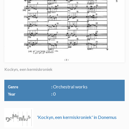
Kockyn, een kermiskroniek
Orchestral works
Genre
0
Year
'Kockyn, een kermiskroniek' in Donemus