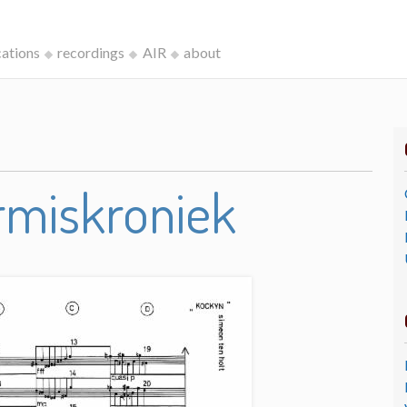
cations
recordings
AIR
about
rmiskroniek