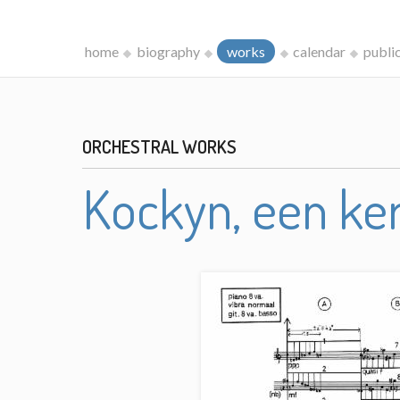
home
biography
works
calendar
publi
ORCHESTRAL WORKS
Kockyn, een ke