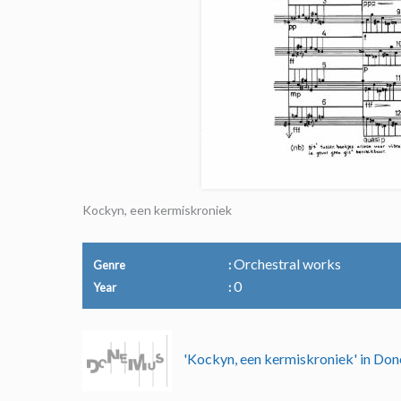
Kockyn, een kermiskroniek
Orchestral works
Genre
0
Year
'Kockyn, een kermiskroniek' in D