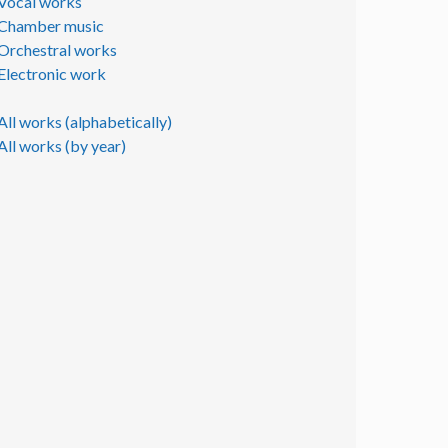
Vocal works
Chamber music
Orchestral works
Electronic work
All works (alphabetically)
All works (by year)