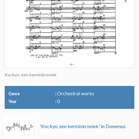
Kockyn, een kermiskroniek
Orchestral works
Genre
0
Year
'Kockyn, een kermiskroniek' in Donemus