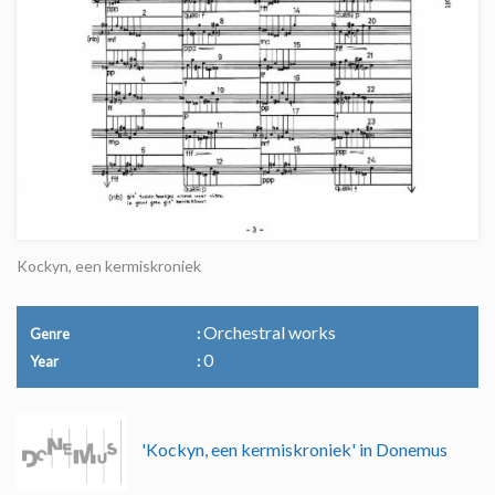
Kockyn, een kermiskroniek
Orchestral works
Genre
0
Year
'Kockyn, een kermiskroniek' in Donemus