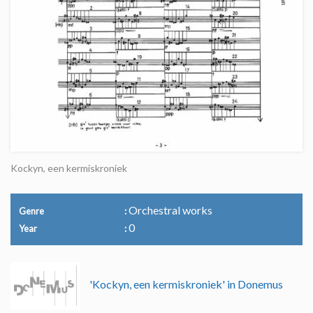
Kockyn, een kermiskroniek
Orchestral works
Genre
0
Year
'Kockyn, een kermiskroniek' in Donemus