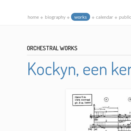
home
biography
works
calendar
publi
ORCHESTRAL WORKS
Kockyn, een ke