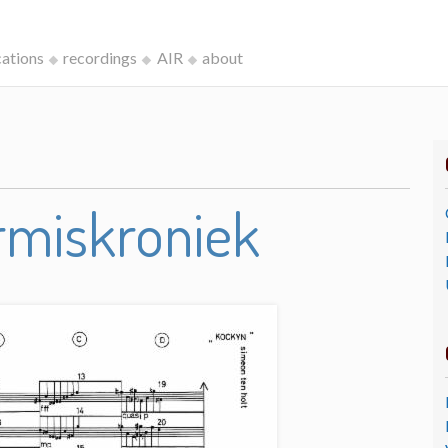
cations
recordings
AIR
about
rmiskroniek