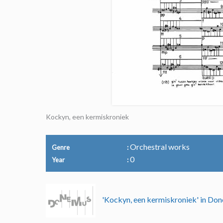
Kockyn, een kermiskroniek
Orchestral works
Genre
0
Year
'Kockyn, een kermiskroniek' in D