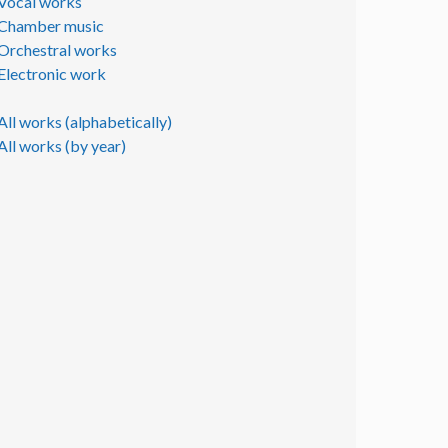
Vocal works
Chamber music
Orchestral works
Electronic work
All works (alphabetically)
All works (by year)