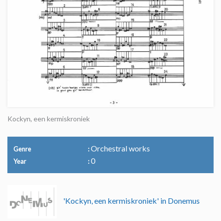
Kockyn, een kermiskroniek
Orchestral works
Genre
0
Year
'Kockyn, een kermiskroniek' in Donemus