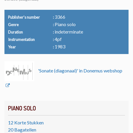
3366
Publisher's number
Piano solo
Genre
indeterminate
Duration
4pf
Instrumentation
1983
Year
'Sonate (diagonaal)' in Donemus webshop
PIANO SOLO
12 Korte Stukken
20 Bagatellen