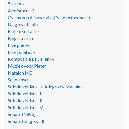
5 etudes
Aforismenr. 2
Cyclus aan de waanzin (Cycle to madness)
Diagonaal-suite
Eadem sed aliter
Epigrammen
Five pieces
Interpolations
Kompositie I, II, III en IV
Muziek voor Pieter
Natalon in E
Sekwensen
Soloduiveldans I + Allegro ex Machina
Soloduiveldans II
Soloduiveldans III
Soloduiveldans IV
Sonate (1953)
Sonate (diagonaal)