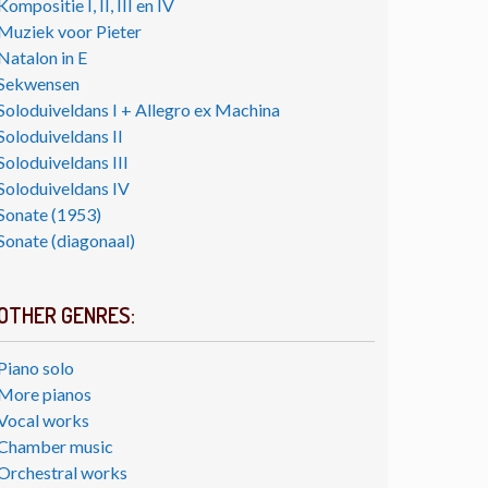
Kompositie I, II, III en IV
Muziek voor Pieter
Natalon in E
Sekwensen
Soloduiveldans I + Allegro ex Machina
Soloduiveldans II
Soloduiveldans III
Soloduiveldans IV
Sonate (1953)
Sonate (diagonaal)
OTHER GENRES:
Piano solo
More pianos
Vocal works
Chamber music
Orchestral works