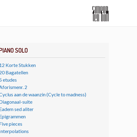
PIANO SOLO
12 Korte Stukken
20 Bagatellen
5 etudes
Aforismenr. 2
Cyclus aan de waanzin (Cycle to madness)
Diagonaal-suite
Eadem sed aliter
Epigrammen
Five pieces
Interpolations