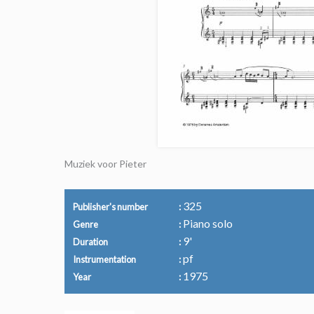
Muziek voor Pieter
325
Publisher's number
Piano solo
Genre
9'
Duration
pf
Instrumentation
1975
Year