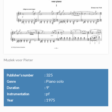
Muziek voor Pieter
325
Publisher's number
Piano solo
Genre
9'
Duration
pf
Instrumentation
1975
Year