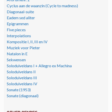
Cyclus aan de waanzin (Cycle to madness)
Diagonaal-suite
Eadem sed aliter
Epigrammen
Five pieces
Interpolations
Kompositie I, II, III en IV
Muziek voor Pieter
Natalon in E
Sekwensen
Soloduiveldans I + Allegro ex Machina
Soloduiveldans II
Soloduiveldans III
Soloduiveldans IV
Sonate (1953)
Sonate (diagonaal)