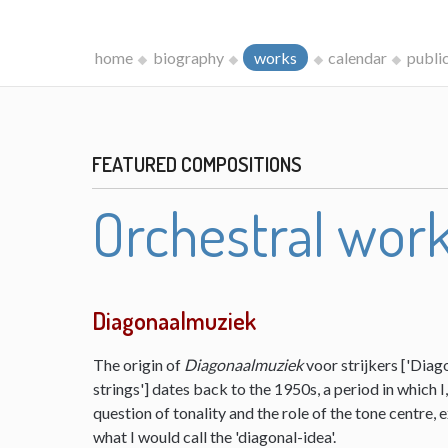
home
biography
works
calendar
publi
FEATURED COMPOSITIONS
Orchestral wor
Diagonaalmuziek
The origin of
Diagonaalmuziek
voor strijkers ['Diag
strings'] dates back to the 1950s, a period in which 
question of tonality and the role of the tone centre,
what I would call the 'diagonal-idea'.