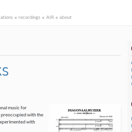
cations
recordings
AIR
about
ks
onal music for
I, preoccupied with the
 experimented with