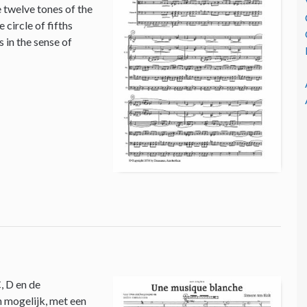
e twelve tones of the
circle of fifths
 in the sense of
, D en de
n mogelijk, met een