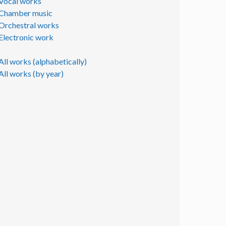
Vocal works
Chamber music
Orchestral works
Electronic work
All works (alphabetically)
All works (by year)