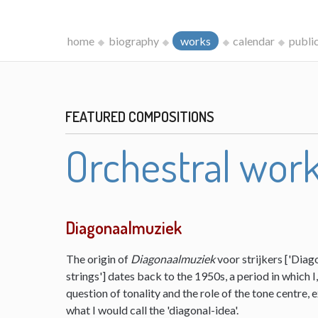
home
biography
works
calendar
publi
FEATURED COMPOSITIONS
Orchestral wor
Diagonaalmuziek
The origin of
Diagonaalmuziek
voor strijkers ['Diag
strings'] dates back to the 1950s, a period in which 
question of tonality and the role of the tone centre,
what I would call the 'diagonal-idea'.