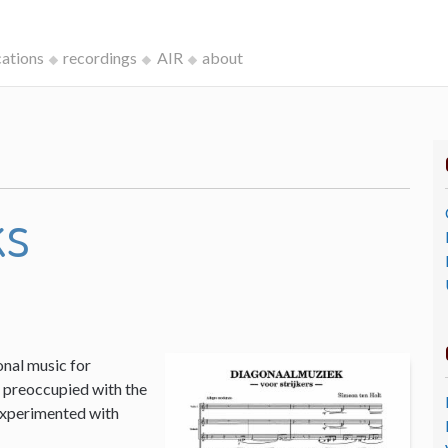
cations
recordings
AIR
about
ks
onal music for
I, preoccupied with the
 experimented with