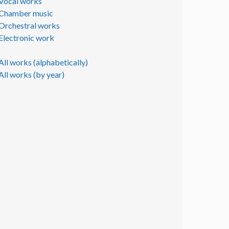
Vocal works
Chamber music
Orchestral works
Electronic work
All works (alphabetically)
All works (by year)