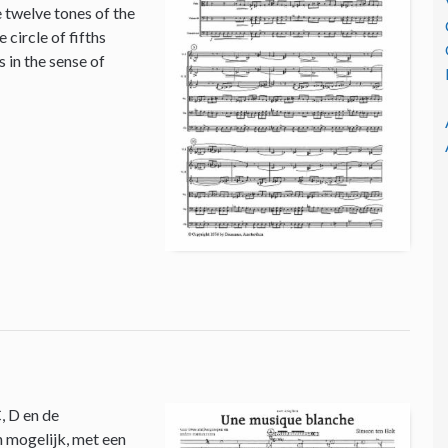
e twelve tones of the
circle of fifths
 in the sense of
, D en de
n mogelijk, met een