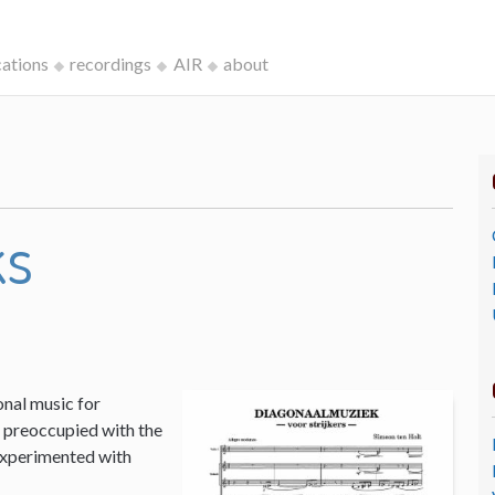
cations
recordings
AIR
about
ks
onal music for
I, preoccupied with the
 experimented with