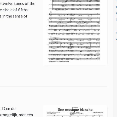
e twelve tones of the
circle of fifths
 in the sense of
, D en de
n mogelijk, met een