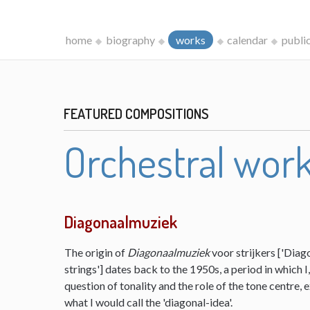
home
biography
works
calendar
publi
FEATURED COMPOSITIONS
Orchestral wor
Diagonaalmuziek
The origin of
Diagonaalmuziek
voor strijkers ['Diag
strings'] dates back to the 1950s, a period in which 
question of tonality and the role of the tone centre,
what I would call the 'diagonal-idea'.