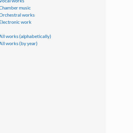
Vocal works
Chamber music
Orchestral works
Electronic work
All works (alphabetically)
All works (by year)