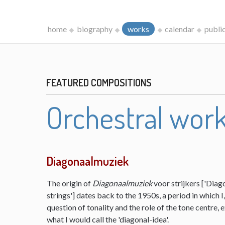
home
biography
works
calendar
publi
FEATURED COMPOSITIONS
Orchestral wor
Diagonaalmuziek
The origin of
Diagonaalmuziek
voor strijkers ['Diag
strings'] dates back to the 1950s, a period in which 
question of tonality and the role of the tone centre,
what I would call the 'diagonal-idea'.