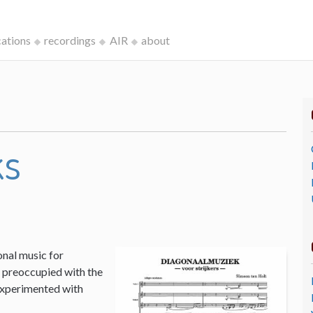
cations
recordings
AIR
about
ks
onal music for
I, preoccupied with the
 experimented with