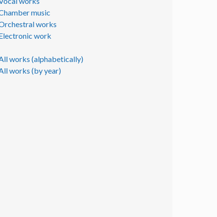
Vocal works
Chamber music
Orchestral works
Electronic work
All works (alphabetically)
All works (by year)