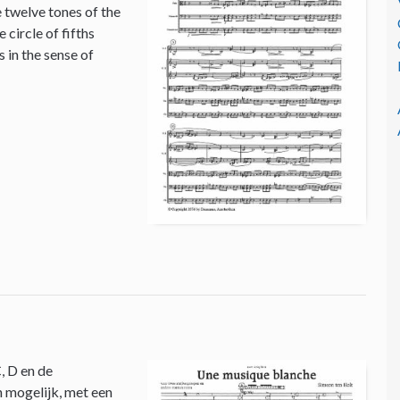
e twelve tones of the
circle of fifths
 in the sense of
, D en de
n mogelijk, met een