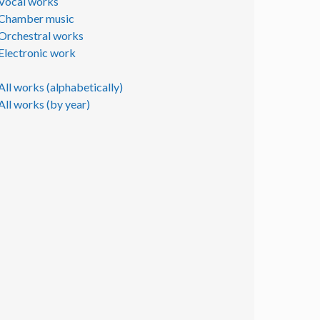
Vocal works
Chamber music
Orchestral works
Electronic work
All works (alphabetically)
All works (by year)