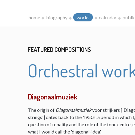
home
biography
works
calendar
publi
FEATURED COMPOSITIONS
Orchestral wor
Diagonaalmuziek
The origin of
Diagonaalmuziek
voor strijkers ['Diag
strings'] dates back to the 1950s, a period in which 
question of tonality and the role of the tone centre,
what I would call the 'diagonal-idea'.