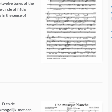
e twelve tones of the
circle of fifths
 in the sense of
, D en de
n mogelijk, met een