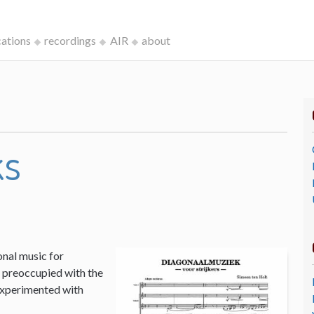
cations
recordings
AIR
about
ks
onal music for
I, preoccupied with the
 experimented with