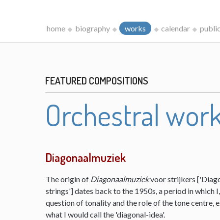
home
biography
works
calendar
publi
FEATURED COMPOSITIONS
Orchestral wor
Diagonaalmuziek
The origin of
Diagonaalmuziek
voor strijkers ['Diag
strings'] dates back to the 1950s, a period in which 
question of tonality and the role of the tone centre,
what I would call the 'diagonal-idea'.