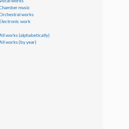
Vocal works
Chamber music
Orchestral works
Electronic work
All works (alphabetically)
All works (by year)