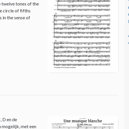
e twelve tones of the
circle of fifths
 in the sense of
, D en de
n mogelijk, met een