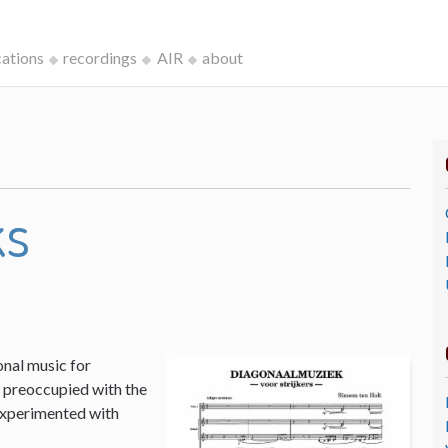
cations
recordings
AIR
about
ks
onal music for
I, preoccupied with the
 experimented with