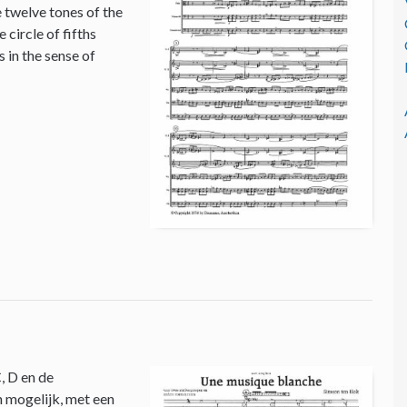
e twelve tones of the
circle of fifths
 in the sense of
, D en de
n mogelijk, met een