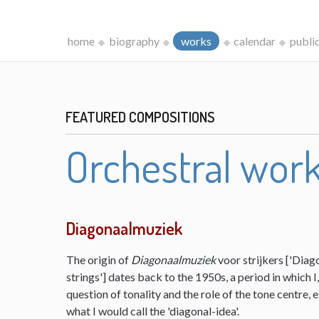
home
biography
works
calendar
publi
FEATURED COMPOSITIONS
Orchestral wor
Diagonaalmuziek
The origin of
Diagonaalmuziek
voor strijkers ['Diag
strings'] dates back to the 1950s, a period in which 
question of tonality and the role of the tone centre,
what I would call the 'diagonal-idea'.