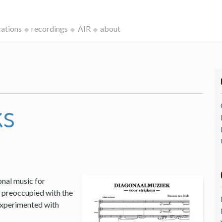
cations
recordings
AIR
about
ks
onal music for
I, preoccupied with the
 experimented with