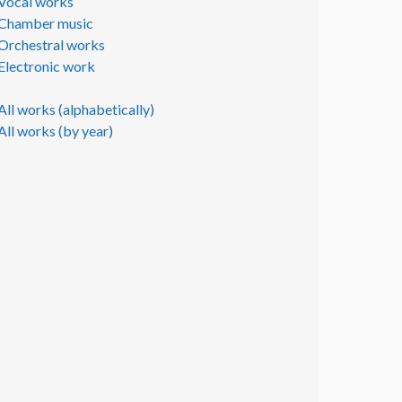
Vocal works
Chamber music
Orchestral works
Electronic work
All works (alphabetically)
All works (by year)