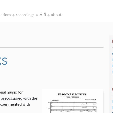
cations
recordings
AIR
about
ks
onal music for
I, preoccupied with the
 experimented with