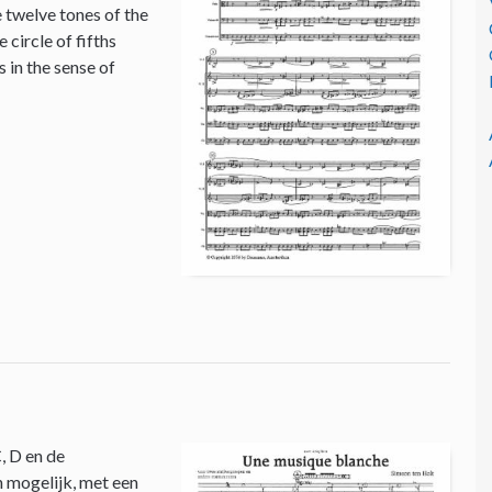
e twelve tones of the
circle of fifths
 in the sense of
, D en de
n mogelijk, met een