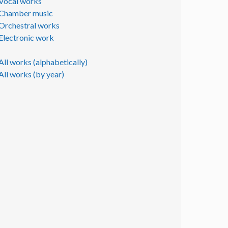
Vocal works
Chamber music
Orchestral works
Electronic work
All works (alphabetically)
All works (by year)