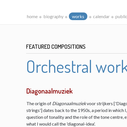
home
biography
works
calendar
publi
FEATURED COMPOSITIONS
Orchestral wor
Diagonaalmuziek
The origin of
Diagonaalmuziek
voor strijkers ['Diag
strings'] dates back to the 1950s, a period in which 
question of tonality and the role of the tone centre,
what I would call the 'diagonal-idea'.