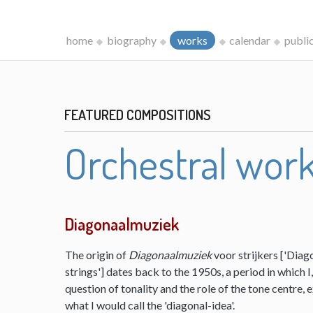
home
biography
works
calendar
publi
FEATURED COMPOSITIONS
Orchestral wor
Diagonaalmuziek
The origin of
Diagonaalmuziek
voor strijkers ['Diag
strings'] dates back to the 1950s, a period in which 
question of tonality and the role of the tone centre,
what I would call the 'diagonal-idea'.