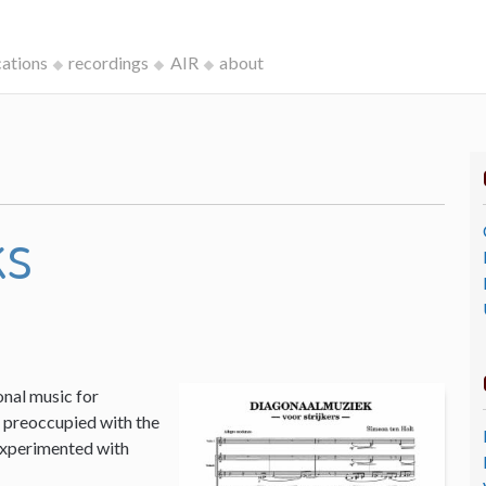
cations
recordings
AIR
about
ks
onal music for
I, preoccupied with the
 experimented with