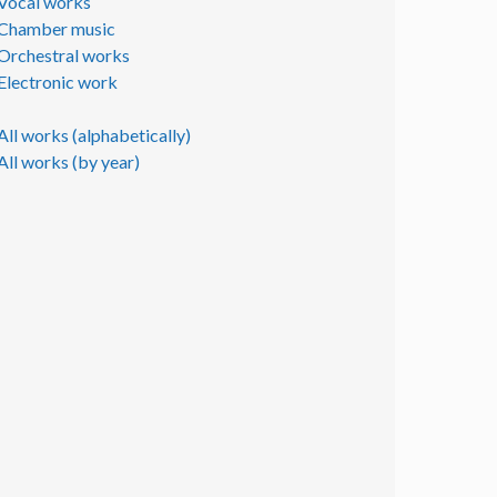
Vocal works
Chamber music
Orchestral works
Electronic work
All works (alphabetically)
All works (by year)