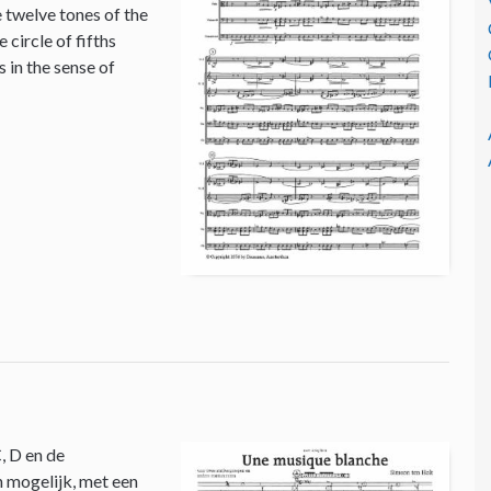
e twelve tones of the
circle of fifths
 in the sense of
, D en de
n mogelijk, met een