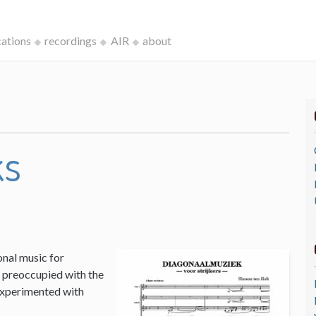
cations
recordings
AIR
about
ks
onal music for
I, preoccupied with the
 experimented with