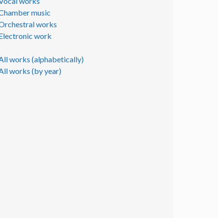
Vocal works
Chamber music
Orchestral works
Electronic work
All works (alphabetically)
All works (by year)