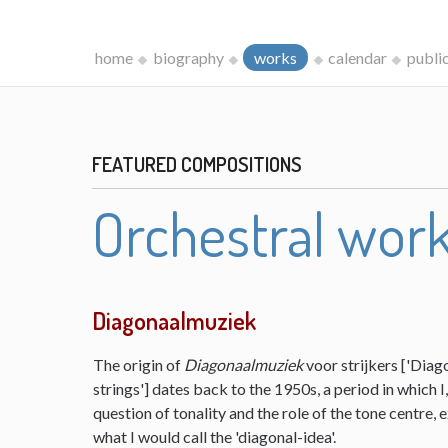
home
biography
works
calendar
publi
FEATURED COMPOSITIONS
Orchestral wor
Diagonaalmuziek
The origin of
Diagonaalmuziek
voor strijkers ['Diag
strings'] dates back to the 1950s, a period in which 
question of tonality and the role of the tone centre,
what I would call the 'diagonal-idea'.