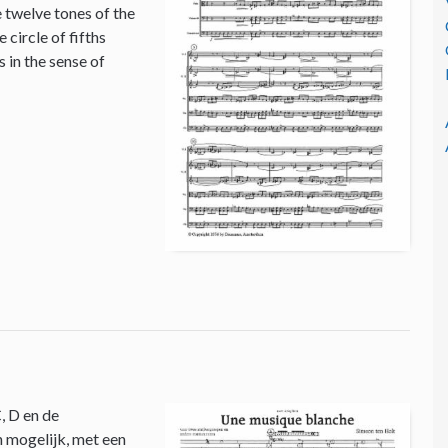
e twelve tones of the
circle of fifths
 in the sense of
, D en de
n mogelijk, met een