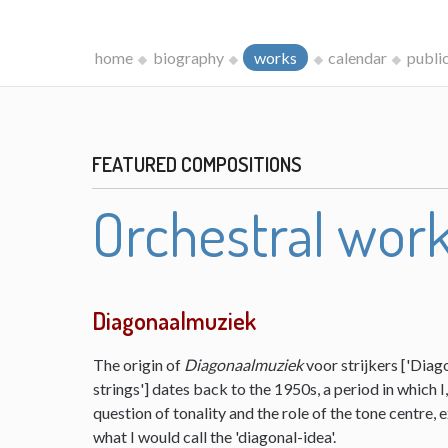
home
biography
works
calendar
publi
FEATURED COMPOSITIONS
Orchestral wor
Diagonaalmuziek
The origin of
Diagonaalmuziek
voor strijkers ['Diag
strings'] dates back to the 1950s, a period in which 
question of tonality and the role of the tone centre,
what I would call the 'diagonal-idea'.