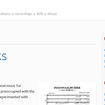
cations
recordings
AIR
about
ks
onal music for
I, preoccupied with the
 experimented with