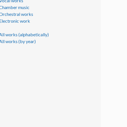
Vocal works
Chamber music
Orchestral works
Electronic work
All works (alphabetically)
All works (by year)