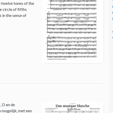
e twelve tones of the
circle of fifths
 in the sense of
, D en de
n mogelijk, met een