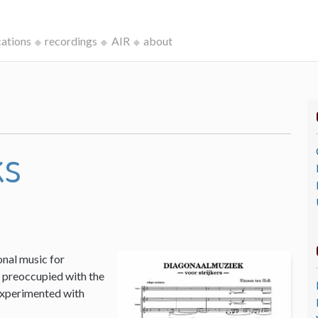
cations
recordings
AIR
about
ks
onal music for
I, preoccupied with the
 experimented with