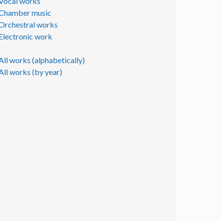
Vocal works
Chamber music
Orchestral works
Electronic work
All works (alphabetically)
All works (by year)