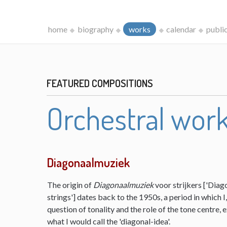
home
biography
works
calendar
publi
FEATURED COMPOSITIONS
Orchestral wor
Diagonaalmuziek
The origin of
Diagonaalmuziek
voor strijkers ['Diag
strings'] dates back to the 1950s, a period in which 
question of tonality and the role of the tone centre,
what I would call the 'diagonal-idea'.