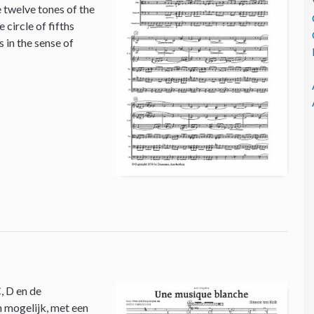
e twelve tones of the
circle of fifths
 in the sense of
, D en de
n mogelijk, met een