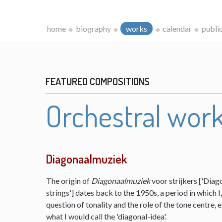
home
biography
works
calendar
publi
FEATURED COMPOSITIONS
Orchestral wor
Diagonaalmuziek
The origin of
Diagonaalmuziek
voor strijkers ['Diag
strings'] dates back to the 1950s, a period in which 
question of tonality and the role of the tone centre,
what I would call the 'diagonal-idea'.