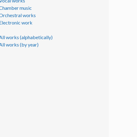
Vocal works
Chamber music
Orchestral works
Electronic work
All works (alphabetically)
All works (by year)