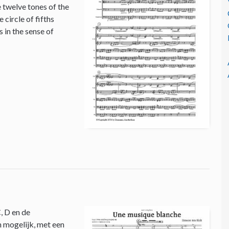
e twelve tones of the
circle of fifths
 in the sense of
, D en de
n mogelijk, met een