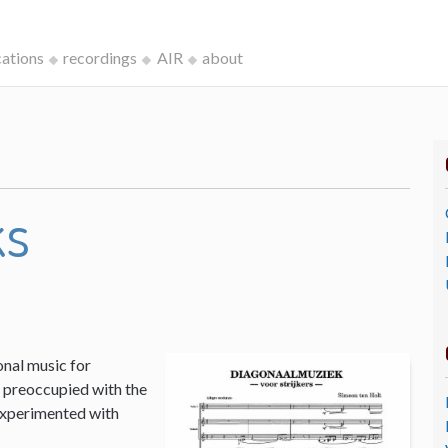
cations
recordings
AIR
about
ks
onal music for
I, preoccupied with the
 experimented with