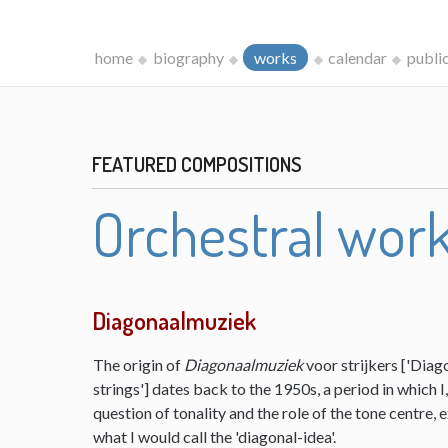
home
biography
works
calendar
publi
FEATURED COMPOSITIONS
Orchestral wor
Diagonaalmuziek
The origin of
Diagonaalmuziek
voor strijkers ['Diag
strings'] dates back to the 1950s, a period in which 
question of tonality and the role of the tone centre,
what I would call the 'diagonal-idea'.