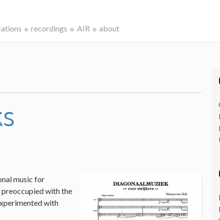
cations
recordings
AIR
about
ks
onal music for
I, preoccupied with the
 experimented with