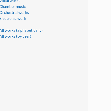
Vocal works
Chamber music
Orchestral works
Electronic work
All works (alphabetically)
All works (by year)