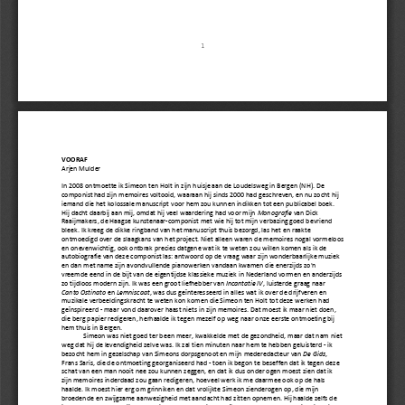
1
VOORAF
Arjen Mulder
In 2008 ontmoette ik Simeon ten Holt in zijn huisje aan de Loudelsweg in Bergen (NH). De 
componist had zijn memoires voltooid, waaraan hij sinds 2000 had geschreven, en nu zocht hij 
iemand die het kolossale manuscript voor hem zou kunnen indikken tot een p
ublicabel boek. 
Hij dacht daarbij aan mij, omdat hij veel waardering had voor mijn 
Monografie
van Dick 
Raaijmakers, de Haagse kunstenaar
-
componist met wie hij tot mijn verbazing goed bevriend 
bleek. Ik kreeg de dikke ringband van het manuscript thuis bezor
gd, las het en raakte 
ontmoedigd over de slaagkans van het project. Niet alleen waren de memoires nogal vormeloos 
en onevenwichtig, ook ontbrak precies datgene wat ik te weten zou willen komen als ik de 
autobiografie van deze componist las: antwoord op de 
vraag waar zijn wonderbaarlijke muziek 
en dan met name zijn avondvullende pianowerken vandaan kwamen die enerzijds zo'n 
vreemde eend in de bijt van de eigentijdse klassieke muziek in Nederland vormen en anderzijds 
zo tijdloos modern zijn. Ik was een groot 
liefhebber van 
Incantatie IV
, luisterde graag naar 
Canto Ostinato
en 
Lemniscaat
, was dus geïnteresseerd in alles wat ik over de drijfveren en 
muzikale verbeeldingskracht te weten kon komen die Simeon ten Holt tot deze werken had 
geïnspireerd 
-
maar vond da
arover haast niets in zijn memoires. Dat moest ik maar niet doen, 
die berg papier redigeren, herhaalde ik tegen mezelf op weg naar onze eerste ontmoeting bij 
hem thuis in Bergen.
Simeon was niet goed ter been meer, kwakkelde met de gezondheid, maar dat na
m niet 
weg dat hij de levendigheid zelve was. Ik zal tien minuten naar hem te hebben geluisterd 
-
ik 
bezocht hem in gezelschap van Simeons dorpsgenoot en mijn mederedacteur van 
De Gids
, 
Frans Saris, die de ontmoeting georganiseerd had 
-
toen ik begon te be
seffen dat ik tegen deze 
schat van een man nooit nee zou kunnen zeggen, en dat ik dus onder ogen moest zien dat ik 
zijn memoires inderdaad zou gaan redigeren, hoeveel werk ik me daarmee ook op de hals 
haalde. Ik moest hier erg om grinniken en dat vrolijkte
Simeon zienderogen op, die mijn 
broedende en zwijgzame aanwezigheid met aandacht had zitten opnemen. Hij haalde zelfs de 