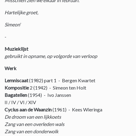
Misschien zien we elkaar in februari.
Hartelijke groet,
Simeon
’
-
Muzieklijst
gebruikt in opname, op volgorde van verloop
Werk
Lemniscaat
(1982) part 1 - Bergen Kwartet
Kompositie
2 (1942) - Simeon ten Holt
Bagatellen
(1954) - Ivo Janssen
II / IV / VI / XIV
Cyclus aan de Waanzin
(1961) - Kees Wieringa
De droom van een lijkkoets
Zang van een overleden wals
Zang van een donderwolk