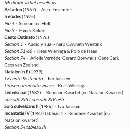
Meditatie in het nevelhuis
A/.Ta-lon
(1967) - Asko Ensemble
5 etudes
(1975)
No 4 -
Simeon ten Holt
No 5
- Henry Kelder
Canto Ostinato
(1976)
Section 1 -
Audio Visual – harp Gwyneth Wentink
Section 51-68 -
Kees Wieringa & Polo de Haas
Section 74
- Arielle Vernède, Gerard Bouwhuis, Gene Carl,
Cees van Zeeland
Natalon in E
(1979)
IV Lento Sostenuto -
Ivo Janssen
I Sostenuto/molto vivace -
Kees Wieringa
Lemniscaat
(1982) - Rondane Kwartet (nu Natalon Kwartet)
episode XIII / episode XIV a+b
Solo duiveldans II
(1986) - Ivo Janssen
Incantatie IV
(1987) tableau 1 - Rondane Kwartet­ (nu
Natalon kwartet)
Section 54 tableau III