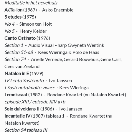
Meditatie in het nevelhuis
A/.Ta-lon
(1967) - Asko Ensemble
5 etudes
(1975)
No 4 -
Simeon ten Holt
No 5
- Henry Kelder
Canto Ostinato
(1976)
Section 1 -
Audio Visual – harp Gwyneth Wentink
Section 51-68 -
Kees Wieringa & Polo de Haas
Section 74
- Arielle Vernède, Gerard Bouwhuis, Gene Carl,
Cees van Zeeland
Natalon in E
(1979)
IV Lento Sostenuto -
Ivo Janssen
I Sostenuto/molto vivace -
Kees Wieringa
Lemniscaat
(1982) - Rondane Kwartet (nu Natalon Kwartet)
episode XIII / episode XIV a+b
Solo duiveldans II
(1986) - Ivo Janssen
Incantatie IV
(1987) tableau 1 - Rondane Kwartet­ (nu
Natalon kwartet)
Section 54 tableau III