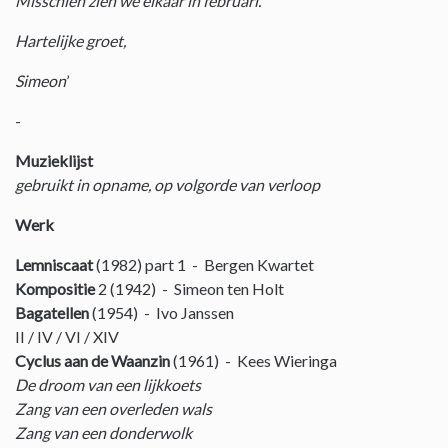
Misschien zien we elkaar in februari.
Hartelijke groet,
Simeon
’
-
Muzieklijst
gebruikt in opname, op volgorde van verloop
Werk
Lemniscaat
(1982) part 1 - Bergen Kwartet
Kompositie
2 (1942) - Simeon ten Holt
Bagatellen
(1954) - Ivo Janssen
II / IV / VI / XIV
Cyclus aan de Waanzin
(1961) - Kees Wieringa
De droom van een lijkkoets
Zang van een overleden wals
Zang van een donderwolk